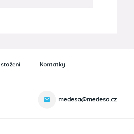
 stažení
Kontatky
medesa@medesa.cz