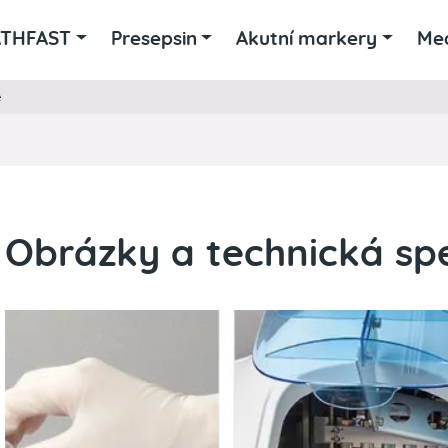
ATHFAST
Presepsin
Akutní markery
Me
e
Obrázky a technická spe