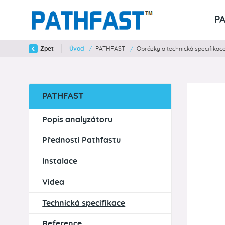
P
Zpět
Úvod
/
PATHFAST
/
Obrázky a technická specifikac
PATHFAST
Popis analyzátoru
Přednosti Pathfastu
Instalace
Videa
Technická specifikace
Reference