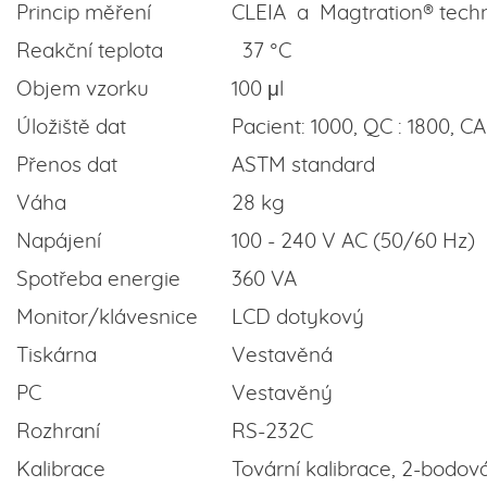
Princip měření
CLEIA a Magtration® techn
Reakční teplota
37 °C
Objem vzorku
100 μl
Úložiště dat
Pacient: 1000, QC : 1800, CA
Přenos dat
ASTM standard
Váha
28 kg
Napájení
100 - 240 V AC (50/60 Hz)
Spotřeba energie
360 VA
Monitor/klávesnice
LCD dotykový
Tiskárna
Vestavěná
PC
Vestavěný
Rozhraní
RS-232C
Kalibrace
Tovární kalibrace, 2-bodov